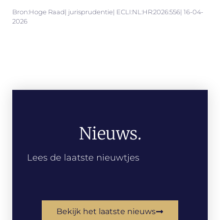
Bron:Hoge Raad| jurisprudentie| ECLI:NL:HR:2026:556| 16-04-
2026
Nieuws.
Lees de laatste nieuwtjes
Bekijk het laatste nieuws