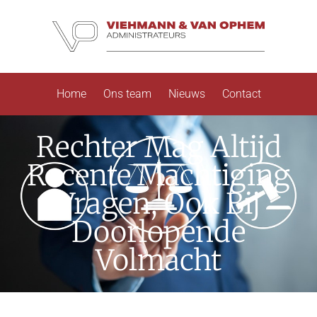
Home
Ons team
Nieuws
Contact
Rechter Mag Altijd
Recente Machtiging
Vragen, Ook Bij
Doorlopende
Volmacht