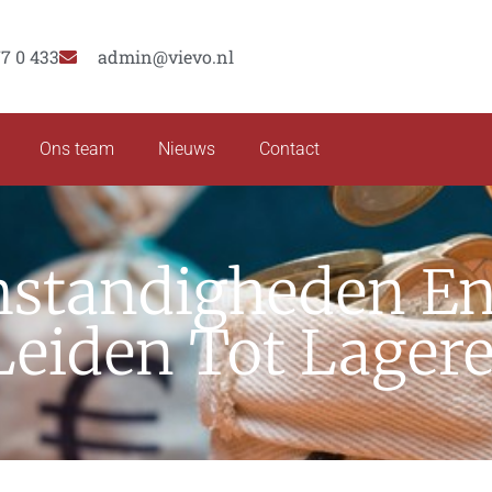
77 0 433
admin@vievo.nl
Ons team
Nieuws
Contact
mstandigheden E
eiden Tot Lagere