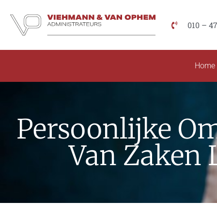
010 – 4
Home
Persoonlijke O
Van Zaken L