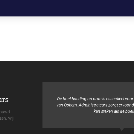
urs
De boekhouding op orde is essentieel voor mijn organisatie. Viehmann
van Ophem, Administrateurs zorgt ervoor dat ik mijn tijd in andere ding
kan steken als de boekhouding.
trouwd
zen. Wij