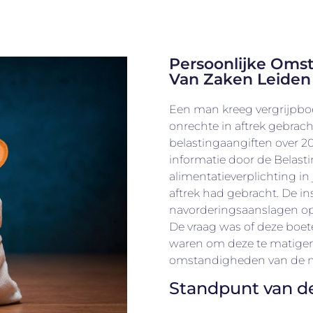
Persoonlijke Oms
Van Zaken Leiden
Een man kreeg vergrijpbo
onrechte in aftrek gebrach
belastingaangiften over 2
informatie door de Belasti
alimentatieverplichting i
aftrek had gebracht. De i
navorderingsaanslagen op
De vraag was of deze boet
waren om deze te matigen
omstandigheden van de 
Standpunt van d