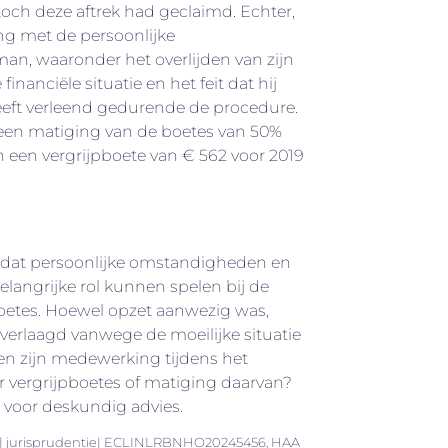
toch deze aftrek had geclaimd. Echter,
ng met de persoonlijke
n, waaronder het overlijden van zijn
financiële situatie en het feit dat hij
eft verleend gedurende de procedure.
 een matiging van de boetes van 50%
in een vergrijpboete van € 562 voor 2019
 dat persoonlijke omstandigheden en
langrijke rol kunnen spelen bij de
oetes. Hoewel opzet aanwezig was,
 verlaagd vanwege de moeilijke situatie
 en zijn medewerking tijdens het
r vergrijpboetes of matiging daarvan?
voor deskundig advies.
| jurisprudentie| ECLINLRBNHO20245456, HAA