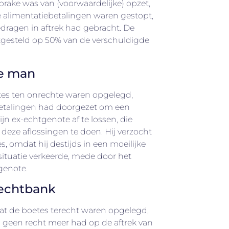
prake was van (voorwaardelijke) opzet,
 alimentatiebetalingen waren gestopt,
ragen in aftrek had gebracht. De
gesteld op 50% van de verschuldigde
de man
tes ten onrechte waren opgelegd,
betalingen had doorgezet om een
jn ex-echtgenote af te lossen, die
s deze aflossingen te doen. Hij verzocht
 omdat hij destijds in een moeilijke
 situatie verkeerde, mede door het
tgenote.
rechtbank
at de boetes terecht waren opgelegd,
 geen recht meer had op de aftrek van