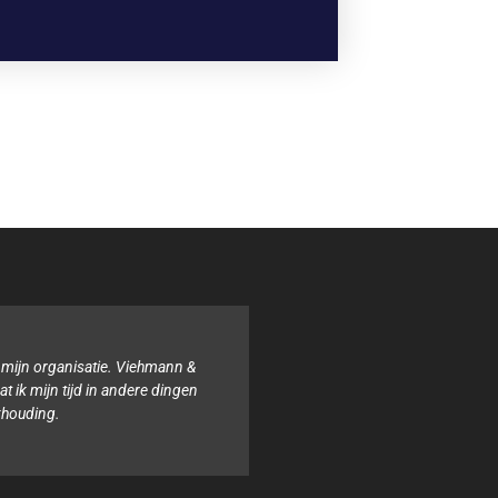
 &
Binnen onze organisatie hebben wij noch de tijd n
en
boekhouding. Het team van Viehmann & van Ophem
altijd behulpzaam en samen zorgen zij ervoor dat