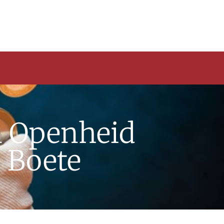
n Openheid
 Boete