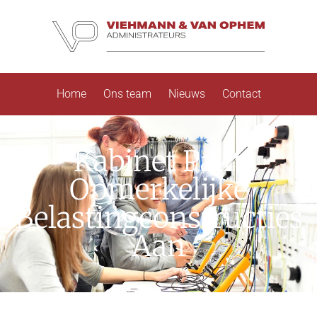
Home
Ons team
Nieuws
Contact
Kabinet Pakt
Opmerkelijke
Belastingconstructies
Aan