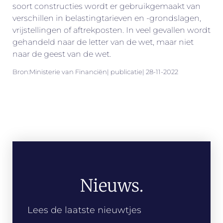
soort constructies wordt er gebruikgemaakt van
verschillen in belastingtarieven en -grondslagen,
vrijstellingen of aftrekposten. In veel gevallen wordt
gehandeld naar de letter van de wet, maar niet
naar de geest van de wet.
Bron:Ministerie van Financiën| publicatie| 28-11-2022
Nieuws.
Lees de laatste nieuwtjes