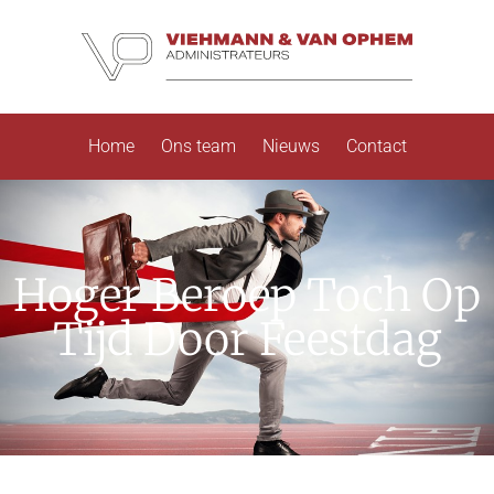
Home
Ons team
Nieuws
Contact
Hoger Beroep Toch Op
Tijd Door Feestdag