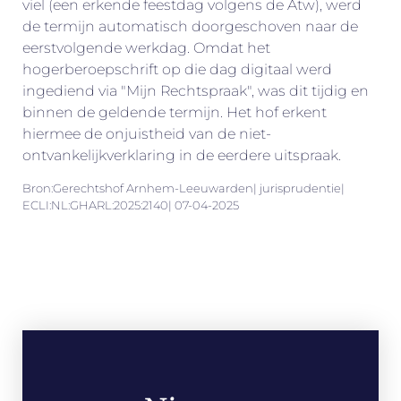
viel (een erkende feestdag volgens de Atw), werd
de termijn automatisch doorgeschoven naar de
eerstvolgende werkdag. Omdat het
hogerberoepschrift op die dag digitaal werd
ingediend via "Mijn Rechtspraak", was dit tijdig en
binnen de geldende termijn. Het hof erkent
hiermee de onjuistheid van de niet-
ontvankelijkverklaring in de eerdere uitspraak.
Bron:Gerechtshof Arnhem-Leeuwarden| jurisprudentie|
ECLI:NL:GHARL:2025:2140| 07-04-2025