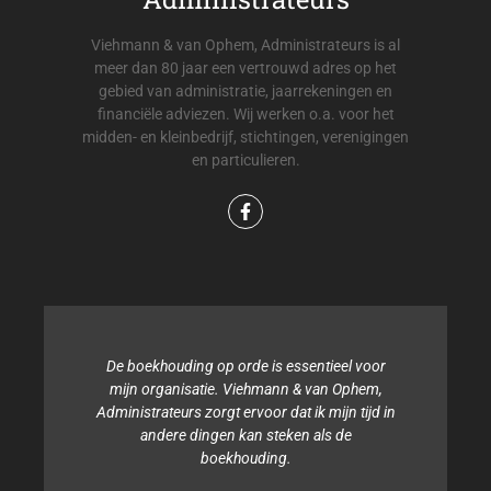
Viehmann & van Ophem, Administrateurs is al
meer dan 80 jaar een vertrouwd adres op het
gebied van administratie, jaarrekeningen en
financiële adviezen. Wij werken o.a. voor het
midden- en kleinbedrijf, stichtingen, verenigingen
en particulieren.
De boekhouding op orde is essentieel voor
mijn organisatie. Viehmann & van Ophem,
Administrateurs zorgt ervoor dat ik mijn tijd in
andere dingen kan steken als de
boekhouding.