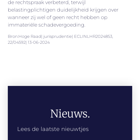
de rechtspraak verbeterd, terwijl
belastingplichtigen duidelijkheid krijgen over
wanneer zij wel of geen recht hebben op
immateriële schadevergoeding.
Bron:Hoge Raad| jurisprudentie| ECLINLHR2024853,
22/04592| 13-06-2024
Nieuws.
Lees de laatste nieuwtjes