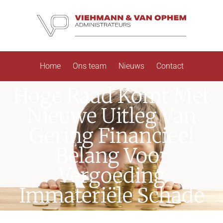
Home
Ons team
Nieuws
Contact
Hoge Raad Komt Met
Nieuwe Uitleg Van
Gering Financieel
Belang Voor
Vergoeding
Immateriële Schade