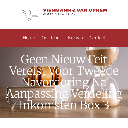
Home
Ons team
Nieuws
Contact
Geen Nieuw Feit
Vereist Voor Tweede
Navordering Na
Aanpassing Verdeling
Inkomsten Box 3