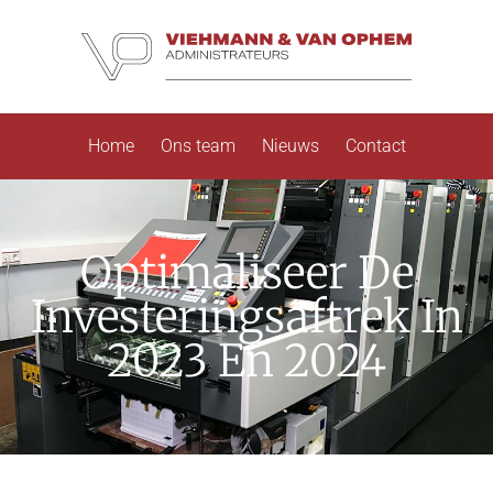
Home
Ons team
Nieuws
Contact
Optimaliseer De
Investeringsaftrek In
2023 En 2024