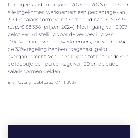
teruggedraaid. In de jaren 2025 en 2026 geldt voor
alle ingekomen werknemers een percentage van
30. De salarisnorm wordt verhoogd naar € 50.436
resp. € 38.338 (prijzen 2024). Met ingang van 2027
geldt een vrijstelling voor de vergoeding van
27%. Voor ingekomen werknemers, die vóór 2024
de 30%-regeling hebben toegepast, geldt
overgangsrecht. Voor hen blijven tot het einde van
de looptijd een percentage van 30 en de oude
salarisnormen gelden.
Bron:Overig| publicatie| 04-11-2024