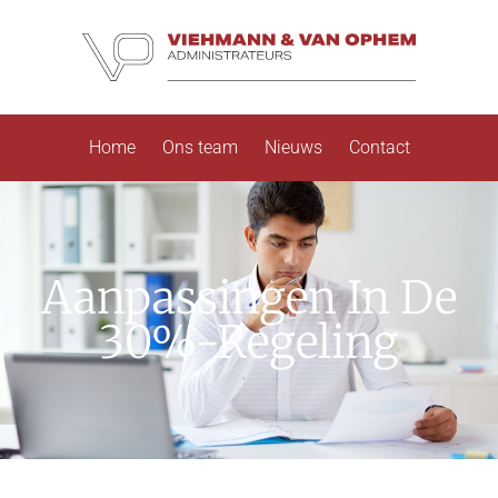
Home
Ons team
Nieuws
Contact
Aanpassingen In De
30%-Regeling