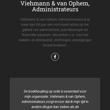
Viehmann & van Ophem,
Administrateurs
Viehmann & van Ophem, Administrateurs is al
meer dan 80 jaar een vertrouwd adres op het
gebied van administratie, jaarrekeningen en
financiële adviezen. Wij werken o.a. voor het
midden- en kleinbedrijf, stichtingen, verenigingen
en particulieren.
De boekhouding op orde is essentieel voor
mijn organisatie. Viehmann & van Ophem,
Administrateurs zorgt ervoor dat ik mijn tijd in
andere dingen kan steken als de