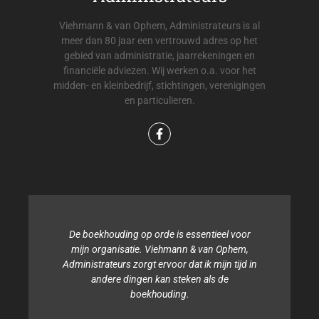
Viehmann & van Ophem, Administrateurs is al
meer dan 80 jaar een vertrouwd adres op het
gebied van administratie, jaarrekeningen en
financiële adviezen. Wij werken o.a. voor het
midden- en kleinbedrijf, stichtingen, verenigingen
en particulieren.
De boekhouding op orde is essentieel voor
mijn organisatie. Viehmann & van Ophem,
Administrateurs zorgt ervoor dat ik mijn tijd in
andere dingen kan steken als de
boekhouding.