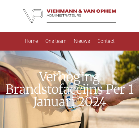
Home
Ons team
Nieuws
Contact
Verhoging
Brandstofaccijns Per 1
Januari 2024