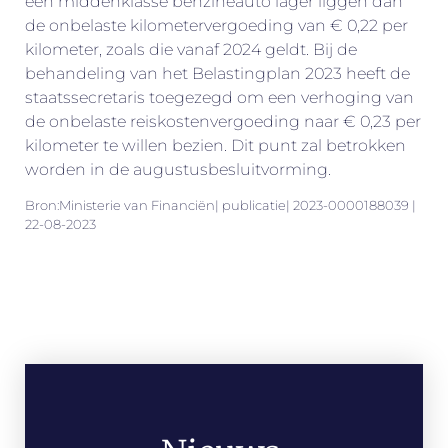
een middenklasse benzineauto lager liggen dan
de onbelaste kilometervergoeding van € 0,22 per
kilometer, zoals die vanaf 2024 geldt. Bij de
behandeling van het Belastingplan 2023 heeft de
staatssecretaris toegezegd om een verhoging van
de onbelaste reiskostenvergoeding naar € 0,23 per
kilometer te willen bezien. Dit punt zal betrokken
worden in de augustusbesluitvorming.
Bron:Ministerie van Financiën| publicatie| 2023-0000188039 |
22-08-2023