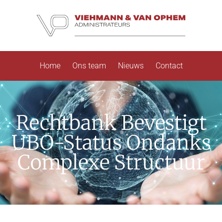
Home
Ons team
Nieuws
Contact
Rechtbank Bevestigt
UBO-Status Ondanks
Complexe Structuur