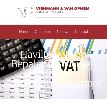
Home
Ons team
Nieuws
Contact
Haviltex-Norm
Bepalend Bij Uitleg
Offerte
Administratiekantoor