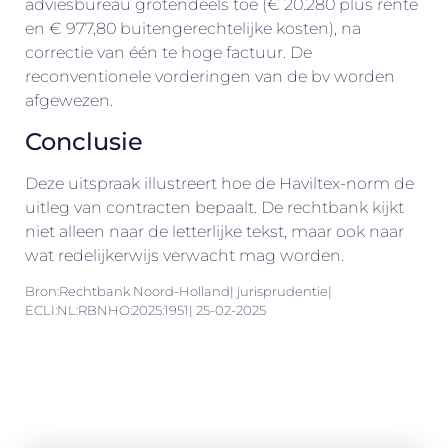
adviesbureau grotendeels toe (€ 20.280 plus rente
en € 977,80 buitengerechtelijke kosten), na
correctie van één te hoge factuur. De
reconventionele vorderingen van de bv worden
afgewezen.
Conclusie
Deze uitspraak illustreert hoe de Haviltex-norm de
uitleg van contracten bepaalt. De rechtbank kijkt
niet alleen naar de letterlijke tekst, maar ook naar
wat redelijkerwijs verwacht mag worden.
Bron:Rechtbank Noord-Holland| jurisprudentie|
ECLI:NL:RBNHO:2025:1951| 25-02-2025