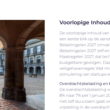
Voorlopige Inhoud
De voorlopige inhoud van 
een eerste blik op de aan
Belastingplan 2027 omvat 
Belastingplan 2027 zelf en
Maatregelen 2027, dat te
budgettaire gevolgen. Daar
veiligehavenregels Wet m
stimulering van startups e
Overdrachtsbelasting en
De overdrachtsbelasting vo
8% naar 7% per 1 januari 2
niet zelf duurzaam gaat 
vrijstelling in de overdra