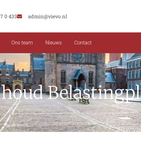
77 0 433
admin@vievo.nl
Ons team
Nieuws
Contact
nhoud Belastingp