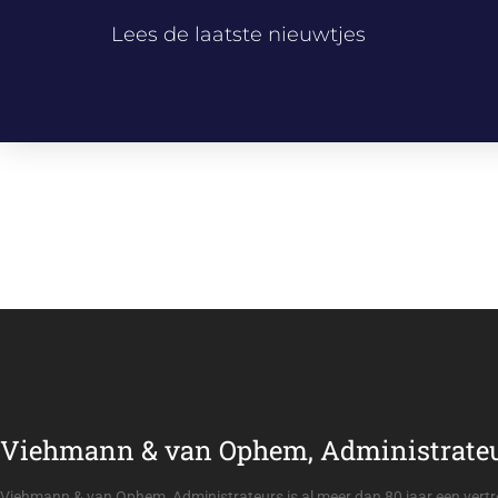
Lees de laatste nieuwtjes
Viehmann & van Ophem, Administrate
och de tijd noch de kennis voor de
De boekhouding o
 & van Ophem, Administrateurs is
van Ophem, Admini
zij ervoor dat alles geregeld is.
Viehmann & van Ophem, Administrateurs is al meer dan 80 jaar een ver