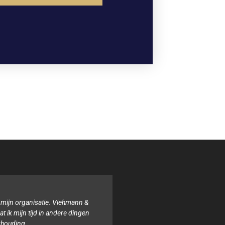
Binnen onze organisatie hebben wij noch de tijd noch de kennis voor d
boekhouding. Het team van Viehmann & van Ophem, Administrateurs i
altijd behulpzaam en samen zorgen zij ervoor dat alles geregeld is.