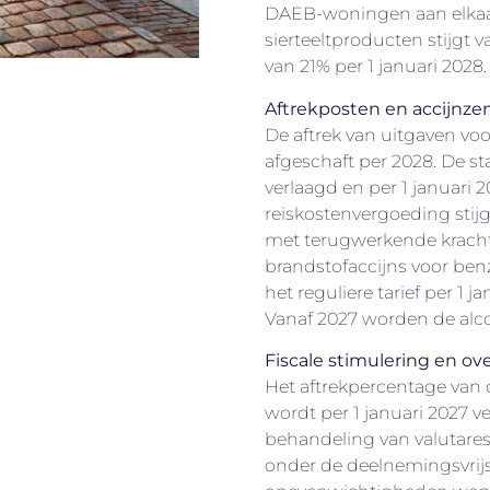
DAEB-woningen aan elkaar 
sierteeltproducten stijgt 
van 21% per 1 januari 2028.
Aftrekposten en accijnze
De aftrek van uitgaven vo
afgeschaft per 2028. De sta
verlaagd en per 1 januari 
reiskostenvergoeding stijg
met terugwerkende kracht 
brandstofaccijns voor ben
het reguliere tarief per 1 
Vanaf 2027 worden de alcoh
Fiscale stimulering en o
Het aftrekpercentage van d
wordt per 1 januari 2027 v
behandeling van valutare
onder de deelnemingsvrij