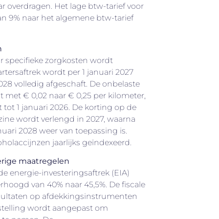
overdragen. Het lage btw-tarief voor
van 9% naar het algemene btw-tarief
n
or specifieke zorgkosten wordt
rtersaftrek wordt per 1 januari 2027
2028 volledig afgeschaft. De onbelaste
t met € 0,02 naar € 0,25 per kilometer,
tot 1 januari 2026. De korting op de
zine wordt verlengd in 2027, waarna
januari 2028 weer van toepassing is.
olaccijnzen jaarlijks geïndexeerd.
verige maatregelen
e energie-investeringsaftrek (EIA)
erhoogd van 40% naar 45,5%. De fiscale
sultaten op afdekkingsinstrumenten
stelling wordt aangepast om