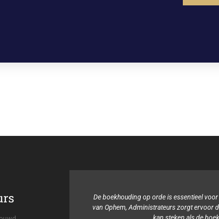
urs
p orde is essentieel voor mijn organisatie. Viehmann &
strateurs zorgt ervoor dat ik mijn tijd in andere dingen
kan steken als de boekhouding.
trouwd