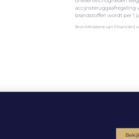
onevenwichtigheden weg
accijnsteruggaafregeling 
brandstoffen wordt per 1 j
Bron:Ministerie van Financiën| 
Bekij