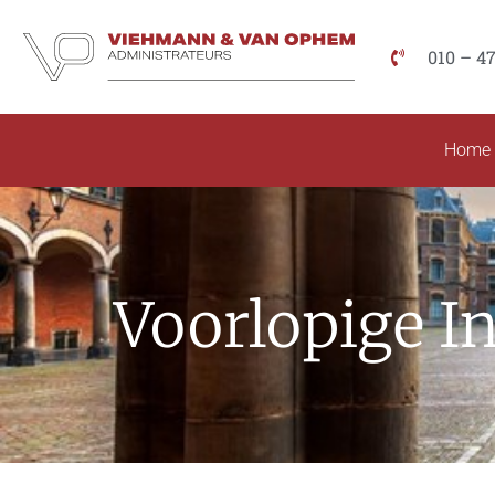
010 – 4
Home
Voorlopige I