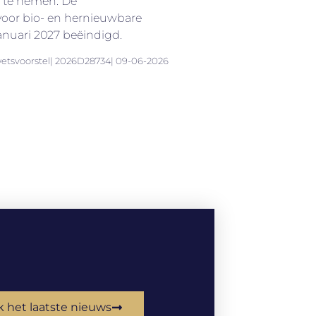
 te nemen. De
voor bio- en hernieuwbare
anuari 2027 beëindigd.
wetsvoorstel| 2026D28734| 09-06-2026
k het laatste nieuws