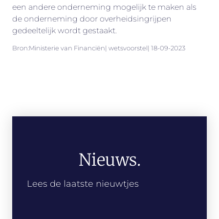
een andere onderneming mogelijk te maken als
de onderneming door overheidsingrijpen
gedeeltelijk wordt gestaakt.
Bron:Ministerie van Financiën| wetsvoorstel| 18-09-2023
Nieuws.
Lees de laatste nieuwtjes