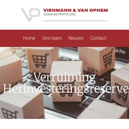
Home
Ons team
Nieuws
Contact
Verruiming
Herinvesteringsreserve