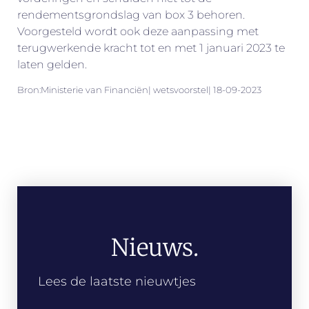
rendementsgrondslag van box 3 behoren.
Voorgesteld wordt ook deze aanpassing met
terugwerkende kracht tot en met 1 januari 2023 te
laten gelden.
Bron:Ministerie van Financiën| wetsvoorstel| 18-09-2023
Nieuws.
Lees de laatste nieuwtjes