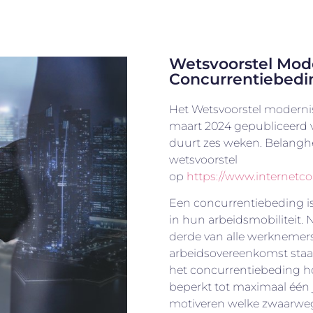
Wetsvoorstel Mod
Concurrentiebedin
Het Wetsvoorstel moderni
maart 2024 gepubliceerd v
duurt zes weken. Belang
wetsvoorstel
op
https://www.internetc
Een concurrentiebeding i
in hun arbeidsmobiliteit.
derde van alle werknemer
arbeidsovereenkomst staa
het concurrentiebeding h
beperkt tot maximaal één j
motiveren welke zwaarweg