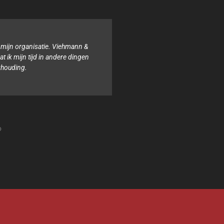
 &
Binnen onze organisatie hebben wij noch de tijd n
en
boekhouding. Het team van Viehmann & van Ophem
altijd behulpzaam en samen zorgen zij ervoor dat
Isabel
Stichting Sterke lach