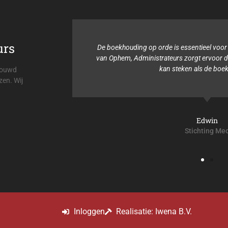
urs
De boekhouding op orde is essentieel voor mijn organisatie. Viehmann
van Ophem, Administrateurs zorgt ervoor dat ik mijn tijd in andere ding
kan steken als de boekhouding.
trouwd
zen. Wij
Edwin
Stichting Meo
Inloggen
Realisatie: Iwena B.V.