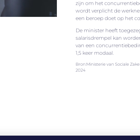
zijn om het concurrentieb
wordt verplicht de werkne
een beroep doet op het c
De minister heeft toegeze
salarisdrempel kan worde
van een concurrentiebedi
1,5 keer modaal.
Bron:Ministerie van Sociale Zak
2024