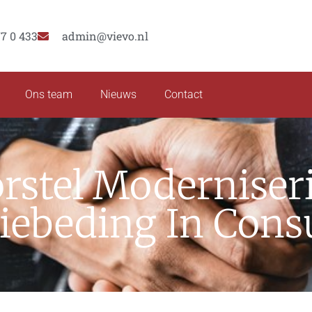
77 0 433
admin@vievo.nl
Ons team
Nieuws
Contact
rstel Moderniser
iebeding In Consu