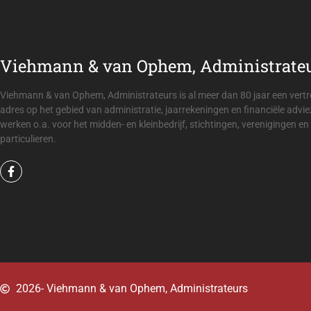
Viehmann & van Ophem, Administrate
anisatie hebben wij noch de tijd noch de kennis voor de
et team van Viehmann & van Ophem, Administrateurs is
zaam en samen zorgen zij ervoor dat alles geregeld is.
Viehmann & van Ophem, Administrateurs is al meer dan 80 jaar een ver
adres op het gebied van administratie, jaarrekeningen en financiële advie
werken o.a. voor het midden- en kleinbedrijf, stichtingen, verenigingen en
particulieren.
Isabel
Stichting Sterke lach
2026
- Viehmann & van Ophem, Administrateurs