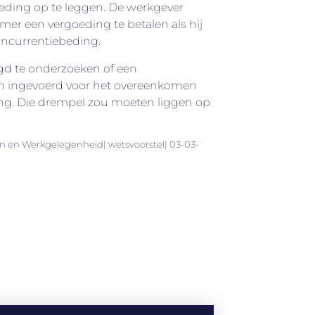
eding op te leggen. De werkgever
mer een vergoeding te betalen als hij
oncurrentiebeding.
gd te onderzoeken of een
n ingevoerd voor het overeenkomen
ng. Die drempel zou moeten liggen op
en en Werkgelegenheid| wetsvoorstel| 03-03-