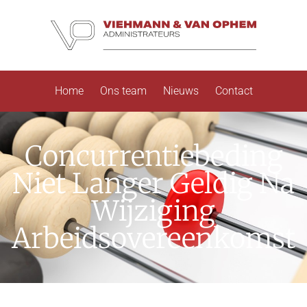
Home
Ons team
Nieuws
Contact
Concurrentiebeding
Niet Langer Geldig Na
Wijziging
Arbeidsovereenkomst