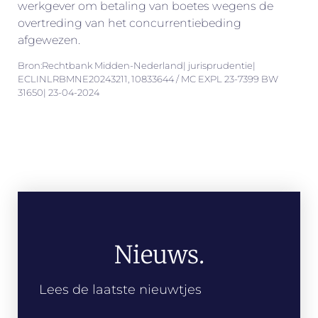
werkgever om betaling van boetes wegens de
overtreding van het concurrentiebeding
afgewezen.
Bron:Rechtbank Midden-Nederland| jurisprudentie|
ECLINLRBMNE20243211, 10833644 / MC EXPL 23-7399 BW
31650| 23-04-2024
Nieuws.
Lees de laatste nieuwtjes