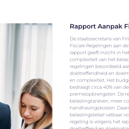
Rapport Aanpak F
De staatssecretaris van F
Fiscale Regelingen aan 
rapport geeft inzicht in he
complexiteit van het belasti
regelingen beoordeeld aan
doeltreffendheid en doelm
en complexiteit. Het budg
bedraagt circa 40% van de 
premieopbrengsten. De re
belastingtarieven, meer co
handhavingskosten. Daarn
belastingstelsel vatbaar vo
regeling is volgens het ra
doeltreffend en doelmatig