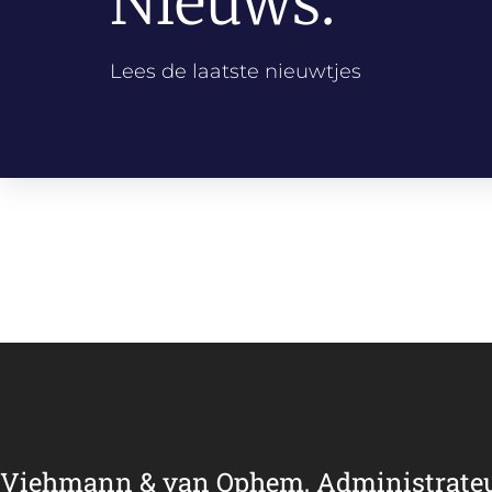
Nieuws.
Lees de laatste nieuwtjes
Viehmann & van Ophem, Administrate
r de
De boekhouding op orde is essentieel voor mijn