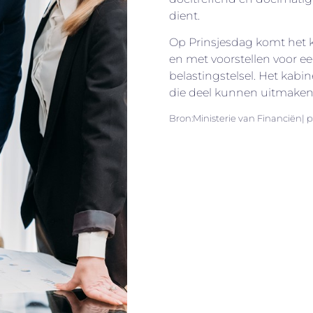
dient.
Op Prinsjesdag komt het k
en met voorstellen voor e
belastingstelsel. Het kabi
die deel kunnen uitmaken 
Bron:Ministerie van Financiën| 