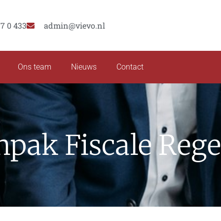
77 0 433
admin@vievo.nl
Ons team
Nieuws
Contact
pak Fiscale Rege