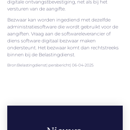
digitale ontvangstbevestiging, net als bij het
versturen van de aangifte.
Bezwaar kan worden ingediend met dezelfde
administratiesoftware die wordt gebruikt voor de
aangiften. Vraag aan de softwareleverancier of
diens software digitaal bezwaar maken
ondersteunt. Het bezwaar komt dan rechtstreeks
binnen bij de Belastingdienst.
Bron:Belastingdienst| persbericht| 06-04-2025