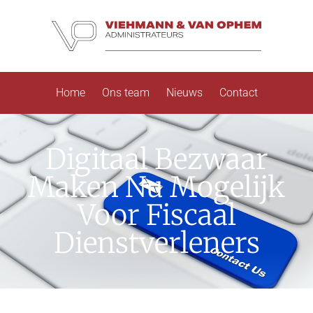
Home
Ons team
Nieuws
Contact
Digitaal Bezwaar
Maken Nu Mogelijk
Voor Fiscaal
Dienstverleners