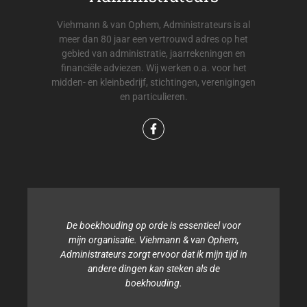
Viehmann & van Ophem, Administrateurs is al
meer dan 80 jaar een vertrouwd adres op het
gebied van administratie, jaarrekeningen en
financiële adviezen. Wij werken o.a. voor het
midden- en kleinbedrijf, stichtingen, verenigingen
en particulieren.
De boekhouding op orde is essentieel voor
mijn organisatie. Viehmann & van Ophem,
Administrateurs zorgt ervoor dat ik mijn tijd in
andere dingen kan steken als de
boekhouding.